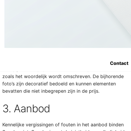
2. Prijs
Alle vermelde prijzen zijn uitgedrukt in EURO, steeds
exclusief BTW en alle andere verplicht door de Klant te
dragen taksen of belastingen.
Indien leverings-, reservatie- of administratieve kosten
worden aangerekend, wordt dit apart vermeld.
Contact
De opgave van prijs slaat uitsluitend op de artikelen
zoals het woordelijk wordt omschreven. De bijhorende
foto’s zijn decoratief bedoeld en kunnen elementen
bevatten die niet inbegrepen zijn in de prijs.
3. Aanbod
Kennelijke vergissingen of fouten in het aanbod binden