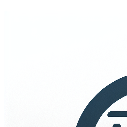
Ondernemingsgegevens
Edge.be NV, met vennootschapszetel te 2060
Antwerpen, Oudesteenweg 87 bus 3, KBO nr.
0459.777.624, handel voerend onder de handelsnaam
Sara.be.
1. Algemene bepalingen
De e-commerce website van Sara.be biedt haar klanten
de mogelijkheid om domeinnamen te registreren, kopen,
huren, verkopen, verhuren en exploiteren.
Deze Algemene Voorwaarden (‘Voorwaarden’) zijn van
toepassing op elke bestelling die geplaatst wordt door
een bezoeker van deze e-commerce website
(‘Klant’).Deze Algemene Voorwaarden (‘Voorwaarden’)