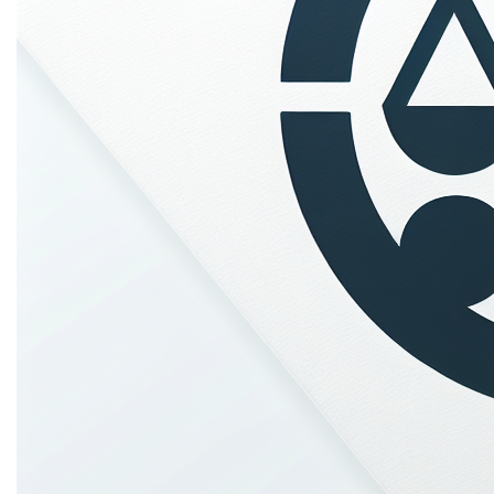
zijn van toepassing op elke bestelling die geplaatst
wordt door een bezoeker van deze e-commerce website
(‘Klant’).Deze Algemene Voorwaarden (‘Voorwaarden’)
zijn van toepassing op elke bestelling die geplaatst
wordt door een bezoeker van deze e-commerce website
(‘Klant’).Deze Algemene Voorwaarden (‘Voorwaarden’)
zijn van toepassing op elke bestelling die geplaatst
wordt door een bezoeker van deze e-commerce website
(‘Klant’). Bij het plaatsen van een bestelling via de
webwinkel van Sara.be moet de Klant deze Voorwaarden
uitdrukkelijk aanvaarden, waarmee hij instemt met de
toepasselijkheid van deze Voorwaarden, met uitsluiting
van alle andere voorwaarden. Bijkomende voorwaarden
van de Klant worden uitgesloten, tenzij deze
voorafgaandelijk, schriftelijk en uitdrukkelijk door
Sara.be aanvaard zijn.